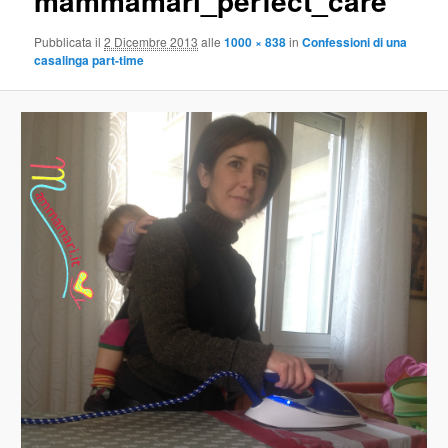
mammamari_perfect_care
Pubblicata il
2 Dicembre 2013
alle
1000 × 838
in
Confessioni di una
casalinga part-time