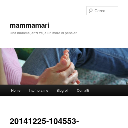
Cerca
mammamari
Una mamma, anzi tre, e un mare di pensieri
Menu
Home
Intorno a me
Blogroll
Contatti
Vai
principale
al
Navigaz
immagin
contenuto
20141225-104553-
principale